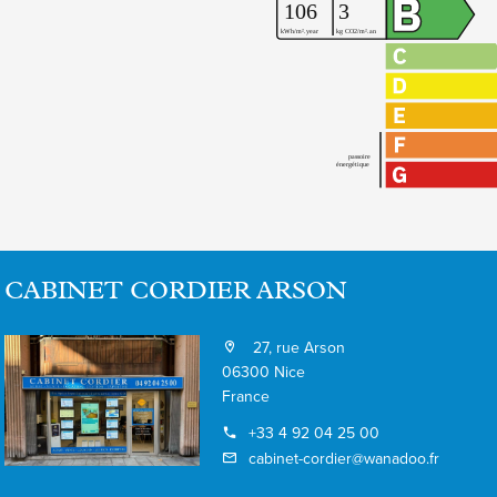
CABINET CORDIER ARSON
27, rue Arson
06300 Nice
France
+33 4 92 04 25 00
cabinet-cordier@wanadoo.fr