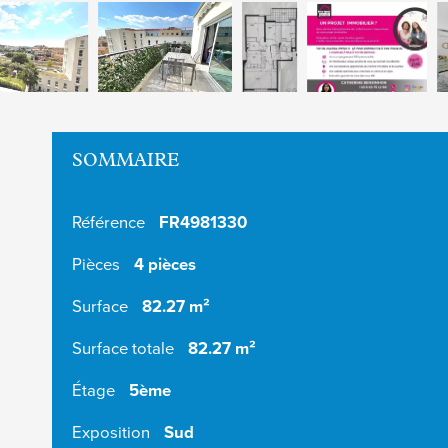
SOMMAIRE
Référence
FR4981330
Pièces
4 pièces
Surface
82.27 m²
Surface totale
82.27 m²
Étage
5ème
Exposition
Sud