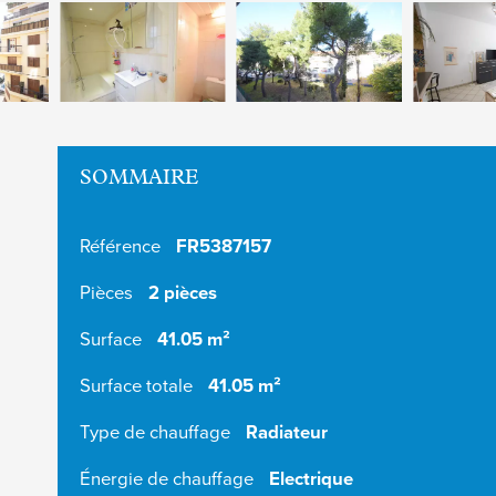
SOMMAIRE
Référence
FR5387157
Pièces
2 pièces
Surface
41.05 m²
Surface totale
41.05 m²
Type de chauffage
Radiateur
Énergie de chauffage
Electrique