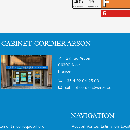
CABINET CORDIER ARSON
27, rue Arson
06300 Nice
France
+33 4 92 04 25 00
cabinet-cordier@wanadoo.fr
NAVIGATION
tement nice roquebillière
Accueil
Ventes
Estimation
Loca