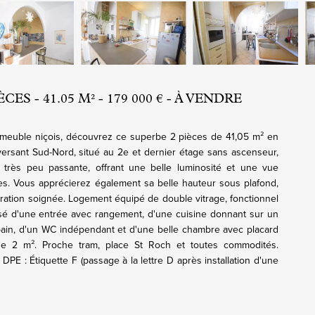
ES - 41.05 M² - 179 000 € - À VENDRE
mmeuble niçois, découvrez ce superbe 2 pièces de 41,05 m² en
versant Sud-Nord, situé au 2e et dernier étage sans ascenseur,
 très peu passante, offrant une belle luminosité et une vue
ses. Vous apprécierez également sa belle hauteur sous plafond,
ration soignée. Logement équipé de double vitrage, fonctionnel
sé d'une entrée avec rangement, d'une cuisine donnant sur un
 bain, d'un WC indépendant et d'une belle chambre avec placard
e 2 m². Proche tram, place St Roch et toutes commodités.
 DPE : Étiquette F (passage à la lettre D après installation d'une