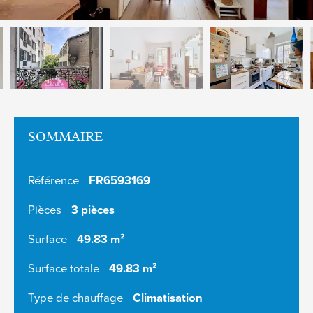
SOMMAIRE
Référence
FR6593169
Pièces
3 pièces
Surface
49.83 m²
Surface totale
49.83 m²
Type de chauffage
Climatisation