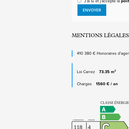
J’ai lu et j'accepte la
poli
ENVOYER
MENTIONS LÉGALES
410 380 € Honoraires d'agen
Loi Carrez
73.35 m²
Charges
1560 € / an