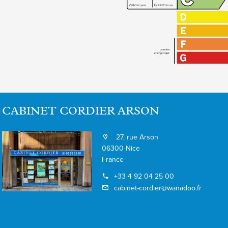
CABINET CORDIER ARSON
27, rue Arson
06300 Nice
France
+33 4 92 04 25 00
cabinet-cordier@wanadoo.fr