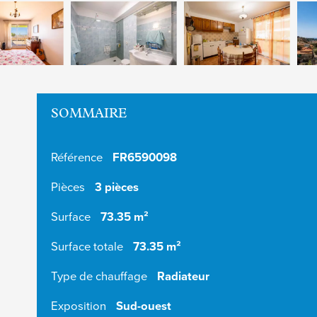
SOMMAIRE
Référence
FR6590098
Pièces
3 pièces
Surface
73.35 m²
Surface totale
73.35 m²
Type de chauffage
Radiateur
Exposition
Sud-ouest